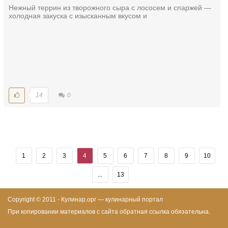
Нежный террин из творожного сыра с лососем и спаржей —
холодная закуска с изысканным вкусом и
14
0
1
2
3
4
5
6
7
8
9
10
...
13
Copyright © 2011 - Кулинар.орг — кулинарный портал
При копировании материалов с сайта обратная ссылка обязательна.