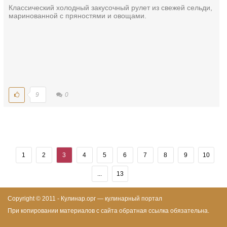
Классический холодный закусочный рулет из свежей сельди,
маринованной с пряностями и овощами.
9
0
1
2
3
4
5
6
7
8
9
10
...
13
Copyright © 2011 - Кулинар.орг — кулинарный портал
При копировании материалов с сайта обратная ссылка обязательна.