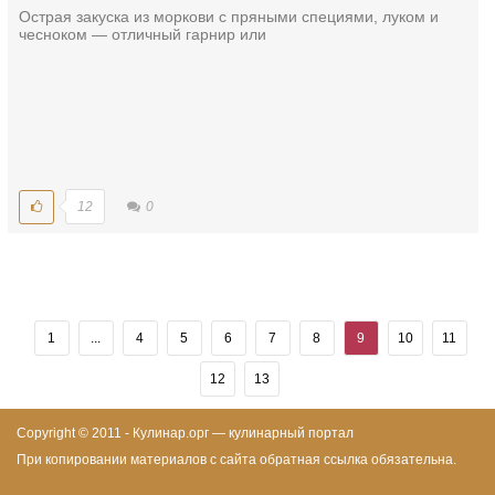
Острая закуска из моркови с пряными специями, луком и
чесноком — отличный гарнир или
12
0
1
...
4
5
6
7
8
9
10
11
12
13
Copyright © 2011 - Кулинар.орг — кулинарный портал
При копировании материалов с сайта обратная ссылка обязательна.