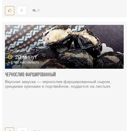
9
0
Готовится за
20 минут
+ 1 час настаивать
ЧЕРНОСЛИВ ФАРШИРОВАННЫЙ
Вкусная закуска — чернослив фаршированный сыром,
грецкими орехами и портвейном, подается на листьях