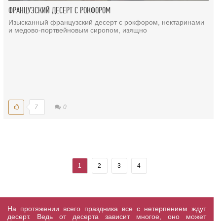
ФРАНЦУЗСКИЙ ДЕСЕРТ С РОКФОРОМ
Изысканный французский десерт с рокфором, нектаринами
и медово-портвейновым сиропом, изящно
7
0
1
2
3
4
На протяжении всего праздника все с нетерпением ждут
десерт. Ведь от десерта зависит многое, оно может