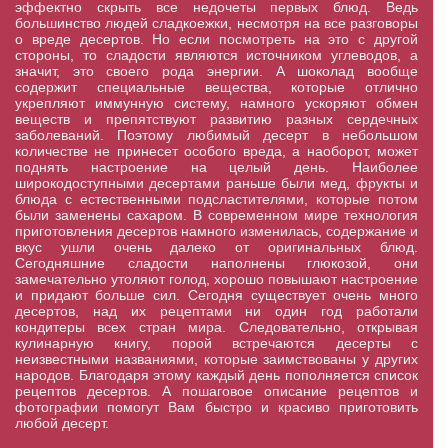
эффектно скрыть все недочеты первых блюд. Ведь
большинство людей сладкоежки, несмотря на все разговоры
о вреде десертов. Но если посмотреть на это с другой
стороны, то сладости являются источником углеводов, а
значит, это своего рода энергии. А шоколад вообще
содержит специальные вещества, которые отлично
укрепляют иммунную систему, намного ускоряют обмен
веществ и препятствуют развитию разных сердечных
заболеваний. Поэтому любимый десерт в небольшом
количестве не принесет особого вреда, а наоборот, может
поднять настроение на целый день. Наиболее
широкодоступными десертами раньше были мед, фрукты и
блюда с естественными подсластителями, которые потом
были заменены сахаром. В современном мире технология
приготовления десертов намного изменилась, содержание и
вкус ушли очень далеко от оригинальных блюд.
Сегодняшние сладости наполнены глюкозой, они
замечательно утоляют голод, хорошо повышают настроение
и придают больше сил. Сегодня существует очень много
десертов, над их рецептами ни один год работали
кондитеры всех стран мира. Следовательно, открывая
кулинарную книгу, порой встречаются десерты с
неизвестными названиями, которые заимствованы у других
народов. Благодаря этому каждый день пополняется список
рецептов десертов. А пошаговое описание рецептов и
фотографии помогут Вам быстро и красиво приготовить
любой десерт.