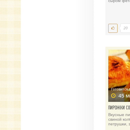
сыром фет
20
Готовится 
45 м
ПИРОЖКИ СО
Вкусные пи
свиной кол
петрушки, 