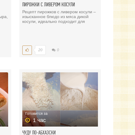
ПИРОЖКИ С ЛИВЕРОМ КОСУЛИ
Рецепт пирожков с ливером косули –
ыра,
изысканное блюдо из мяса дикой
косули, идеально подходит для
20
0
Готовится за
1 час
ЧУДУ ПО-АБХАЗСКИ