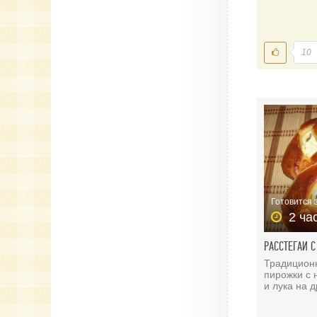
10
Готовится 
2 ча
РАССТЕГАИ 
Традицион
пирожки с 
и лука на 