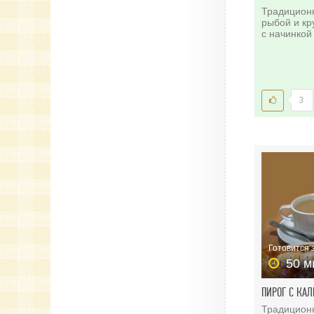
Традиционн
рыбой и кр
с начинкой 
3
Готовится 
50 м
ПИРОГ С КА
Традиционн