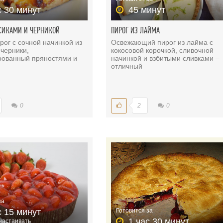
с 30 минут
45 минут
РСИКАМИ И ЧЕРНИКОЙ
ПИРОГ ИЗ ЛАЙМА
рог с сочной начинкой из
Освежающий пирог из лайма с
 черники,
кокосовой корочкой, сливочной
рованный пряностями и
начинкой и взбитыми сливками –
отличный
0
2
0
за
с 15 минут
Готовится за
1 час 30 минут
 настаивать