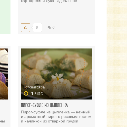
картофеля и лука. Идеальное
8
0
Готовится за
1 час
ПИРОГ-СУФЛЕ ИЗ ЦЫПЛЕНКА
Пирог-суфле из цыпленка — нежный
и ароматный пирог с рисовым тестом
ьны
и начинкой из отварной грудки