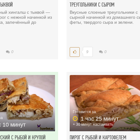
ТЫКВОЙ
ТРЕУГОЛЬНИКИ С СЫРОМ
ный хингалш с тыквой —
Вкусные слоеные треугольники с
рог с нежной начинкой из
сырной начинкой из домашнего с
ка, запечённый до
феты, твердого сыра и зелени.
0
9
0
Готовится за
за
1 час 25 минут
с 10 минут
+ 30 минут настаивать
РСКИЙ С РЫБОЙ И КРУПОЙ
ПИРОГ С РЫБОЙ И КАРТОФЕЛЕМ