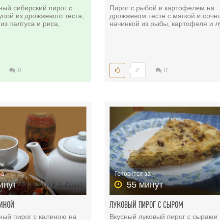
ый сибирский пирог с
Пирог с рыбой и картофелем на
упой из дрожжевого теста,
дрожжевом тесте с мягкой и сочн
из палтуса и риса,
начинкой из рыбы, картофеля и л
0
2
0
за
Готовится за
инут
55 минут
ЛИНОЙ
ЛУКОВЫЙ ПИРОГ С СЫРОМ
ый пирог с калиною на
Вкусный луковый пирог с сырами