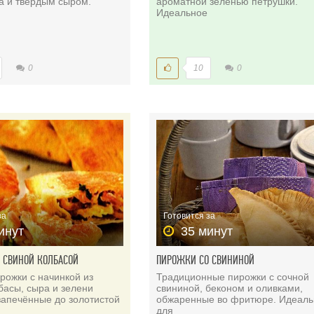
а и твердым сыром.
ароматной зеленью петрушки.
Идеальное
0
10
0
за
Готовится за
инут
35 минут
 СВИНОЙ КОЛБАСОЙ
ПИРОЖКИ СО СВИНИНОЙ
рожки с начинкой из
Традиционные пирожки с сочной
басы, сыра и зелени
свининой, беконом и оливками,
запечённые до золотистой
обжаренные во фритюре. Идеал
для