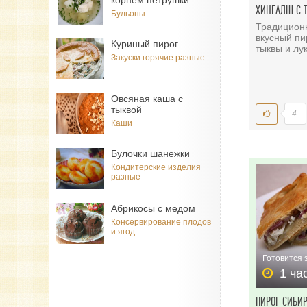
корнем петрушки
ХИНГАЛШ С 
Бульоны
Традицион
вкусный пи
Куриный пирог
тыквы и лу
Закуски горячие разные
Овсяная каша с
тыквой
4
Каши
Булочки шанежки
Кондитерские изделия
разные
Абрикосы с медом
Консервирование плодов
и ягод
Готовится 
1 ча
ПИРОГ СИБИ