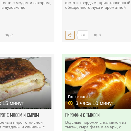
тесте с медом и сахаром,
фета и твердым, приготовленный
 в духовке до
обжаренного лука и ароматной
0
14
0
за
Готовится за
с 15 минут
3 часа 10 минут
РОГ С МЯСОМ И СЫРОМ
ПИРОЖКИ С ТЫКВОЙ
оеный пирог с мясной
Вкусные пирожки с начинкой из
з говядины и свинины с
тыквы, сыра фета и амари, с