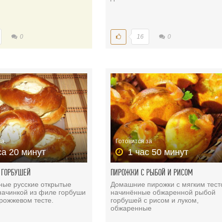
0
16
0
за
Готовится за
са 20 минут
1 час 50 минут
С ГОРБУШЕЙ
ПИРОЖКИ С РЫБОЙ И РИСОМ
ные русские открытые
Домашние пирожки с мягким тест
начинкой из филе горбуши
начинённые обжаренной рыбой
дрожжевом тесте.
горбушей с рисом и луком,
обжаренные