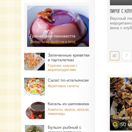
ПИРОГ С КЛ
Вкусный пи
марципанов
вина с клу
Гранатовая паннакотта
Десерты из фруктов и ягод
Запеченные креветки
7
в тарталетках
Горячие закуски с
морепродуктами
Салат по-итальянски
Фруктовые салаты
Кисель из шиповника
Компоты, морсы, кисели,
лимонады
Готовится 
50 м
Бульон рыбный с