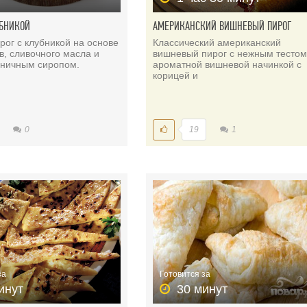
УБНИКОЙ
АМЕРИКАНСКИЙ ВИШНЕВЫЙ ПИРОГ
рог с клубникой на основе
Классический американский
, сливочного масла и
вишневый пирог с нежным тестом
бничным сиропом.
ароматной вишневой начинкой с
корицей и
0
19
1
за
Готовится за
инут
30 минут