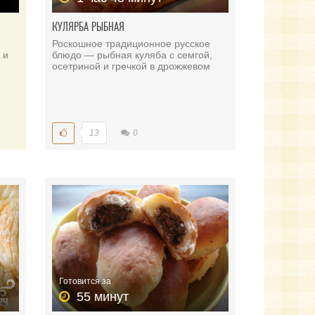
КУЛЯРБА РЫБНАЯ
Роскошное традиционное русское
 и
блюдо — рыбная куляба с семгой,
осетриной и гречкой в дрожжевом
13
0
Готовится за
55 минут