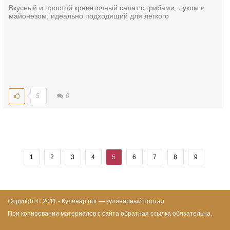
Вкусный и простой креветочный салат с грибами, луком и
майонезом, идеально подходящий для легкого
5
0
1
2
3
4
5
6
7
8
9
Copyright © 2011 - Кулинар.орг — кулинарный портал
При копировании материалов с сайта обратная ссылка обязательна.