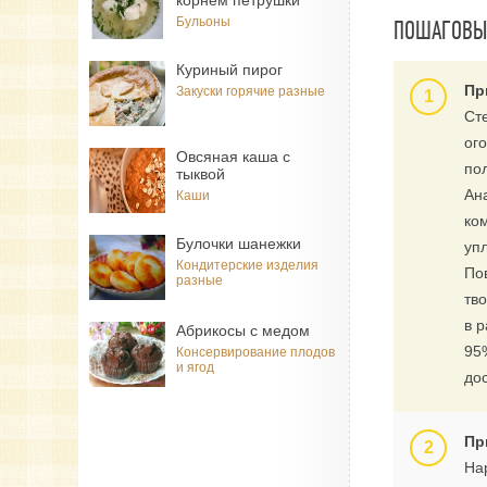
корнем петрушки
Бульоны
ПОШАГОВЫЙ
Куриный пирог
Пр
Закуски горячие разные
Ст
ог
Овсяная каша с
по
тыквой
Ан
Каши
ко
Булочки шанежки
уп
Кондитерские изделия
По
разные
тв
в 
Абрикосы с медом
95
Консервирование плодов
и ягод
до
Пр
На