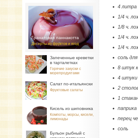
4 литра
1/4 ч. 
1/8 ч. л
1/4 ч. л
Гранатовая паннакотта
Десерты из фруктов и ягод
1/4 ч. л
соль дл
Запеченные креветки
в тарталетках
8 штук 
Горячие закуски с
морепродуктами
4 штуки
Салат по-итальянски
2 столо
Фруктовые салаты
1 стака
паприка
Кисель из шиповника
Компоты, морсы, кисели,
перец ч
лимонады
соль
Бульон рыбный с