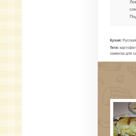
Ло
сли
По
Кухня:
Русска
Теги:
картофел
закваска для с