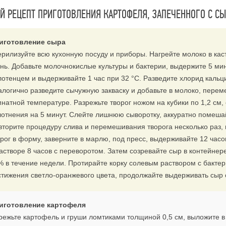
 РЕЦЕПТ ПРИГОТОВЛЕНИЯ КАРТОФЕЛЯ, ЗАПЕЧЕННОГО С С
иготовление сыра
ерилизуйте всю кухонную посуду и приборы. Нагрейте молоко в кас
онь. Добавьте молочнокислые культуры и бактерии, выдержите 5 ми
лотенцем и выдерживайте 1 час при 32 °С. Разведите хлорид кальци
алогично разведите сычужную закваску и добавьте в молоко, перем
мнатной температуре. Разрежьте творог ножом на кубики по 1,2 см,
лотнения на 5 минут. Слейте лишнюю сыворотку, аккуратно помешайт
вторите процедуру слива и перемешивания творога несколько раз
орог в форму, заверните в марлю, под пресс, выдерживайте 12 часо
растворе 8 часов с переворотом. Затем созревайте сыр в контейнер
% в течение недели. Протирайте корку солевым раствором с бактер
стижения светло-оранжевого цвета, продолжайте выдерживать сыр о
иготовление картофеля
режьте картофель и груши ломтиками толщиной 0,5 см, выложите 