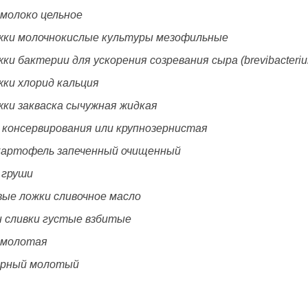
 молоко цельное
ложки молочнокислые культуры мезофильные
ожки бактерии для ускорения созревания сыра (brеvibacteri
ожки хлорид кальция
ожки закваска сычужная жидкая
я консервирования или крупнозернистая
картофель запеченный очищенный
 груши
вые ложки сливочное масло
н сливки густые взбитые
 молотая
ерный молотый