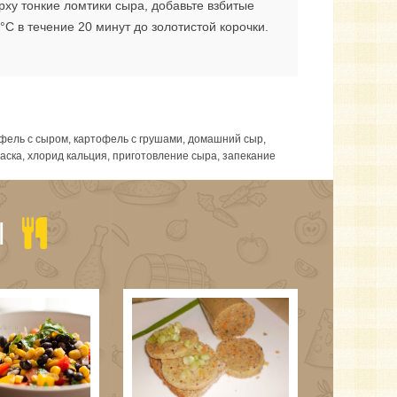
ху тонкие ломтики сыра, добавьте взбитые
°С в течение 20 минут до золотистой корочки.
фель с сыром, картофель с грушами, домашний сыр,
васка, хлорид кальция, приготовление сыра, запекание
Ы