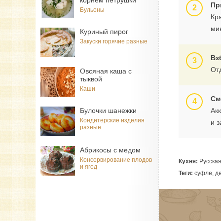
корнем петрушки
Пр
Бульоны
Кр
ми
Куриный пирог
Закуски горячие разные
Вз
От
Овсяная каша с
тыквой
Каши
См
Булочки шанежки
Ак
Кондитерские изделия
и з
разные
Абрикосы с медом
Консервирование плодов
Кухня:
Русска
и ягод
Теги:
суфле, де