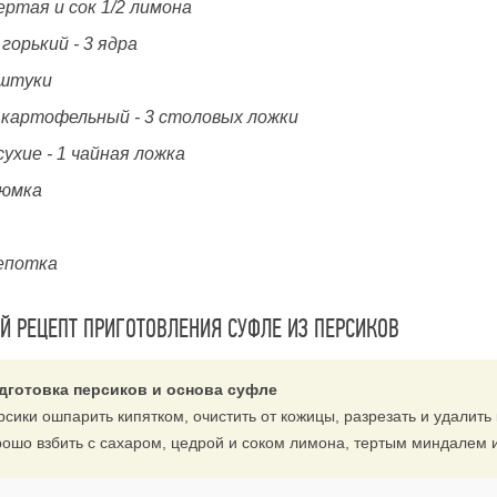
ртая и сок 1/2 лимона
горький - 3 ядра
 штуки
 картофельный - 3 столовых ложки
ухие - 1 чайная ложка
рюмка
щепотка
 РЕЦЕПТ ПРИГОТОВЛЕНИЯ СУФЛЕ ИЗ ПЕРСИКОВ
дготовка персиков и основа суфле
сики ошпарить кипятком, очистить от кожицы, разрезать и удалить 
рошо взбить с сахаром, цедрой и соком лимона, тертым миндалем 