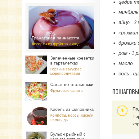
цедра те
миндаль 
яйцо - 3
крахмал
Гранатовая паннакотта
дрожжи с
Десерты из фруктов и ягод
ром - 1 
Запеченные креветки
в тарталетках
масло
Горячие закуски с
соль - 
морепродуктами
Салат по-итальянски
ПОШАГОВЫЙ
Фруктовые салаты
По
Кисель из шиповника
Компоты, морсы, кисели,
Пер
лимонады
хо
Бульон рыбный с