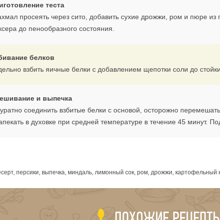
иготовление теста
ахмал просеять через сито, добавить сухие дрожжи, ром и пюре из
ксера до пенообразного состояния.
бивание белков
дельно взбить яичные белки с добавлением щепотки соли до стойки
ешивание и выпечка
куратно соединить взбитые белки с основой, осторожно перемеша
апекать в духовке при средней температуре в течение 45 минут. По
я
серт, персики, выпечка, миндаль, лимонный сок, ром, дрожжи, картофельный 
ПОХОЖИЕ РЕЦЕПТ