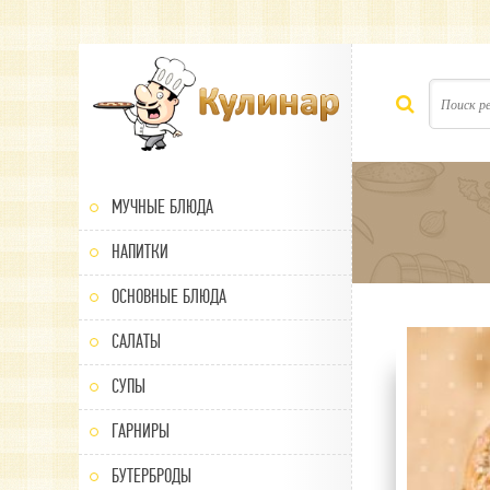
МУЧНЫЕ БЛЮДА
НАПИТКИ
ОСНОВНЫЕ БЛЮДА
САЛАТЫ
80
1
2
3
4
5
СУПЫ
ГАРНИРЫ
БУТЕРБРОДЫ