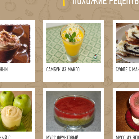
ПОХОЖИЕ РЕЦЕПТ
ЙНЫЙ
САМБУК ИЗ МАНГО
СУФЛЕ С МА
НЫЙ С
МУСС ФРУКТОВЫЙ
МУСС ИЗ ЯГ