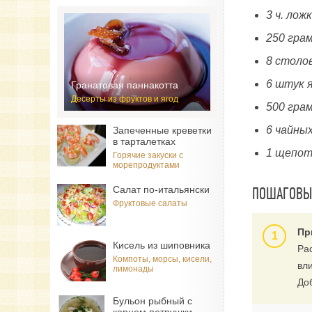
3 ч. ло
250 гра
8 столо
6 штук 
Гранатовая паннакотта
Десерты из фруктов и ягод
500 гра
6 чайны
Запеченные креветки
в тарталетках
1 щепот
Горячие закуски с
морепродуктами
Салат по-итальянски
ПОШАГОВЫЙ
Фруктовые салаты
Пр
Кисель из шиповника
Ра
Компоты, морсы, кисели,
вли
лимонады
До
Бульон рыбный с