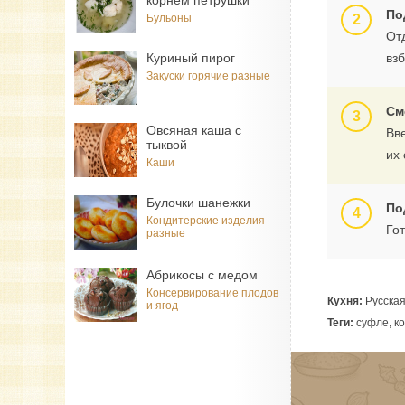
корнем петрушки
По
Бульоны
От
Куриный пирог
взб
Закуски горячие разные
См
Овсяная каша с
Вв
тыквой
их
Каши
Булочки шанежки
По
Кондитерские изделия
Го
разные
Абрикосы с медом
Консервирование плодов
Кухня:
Русска
и ягод
Теги:
суфле, ко