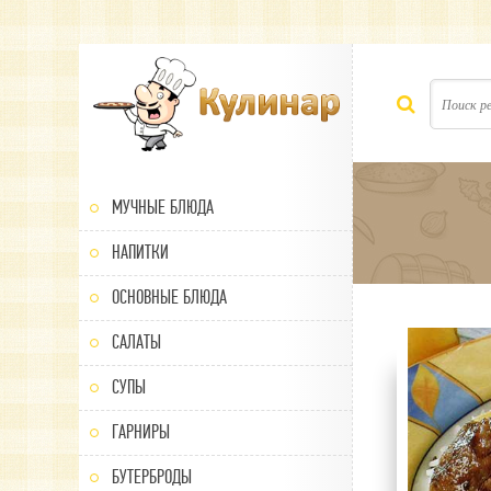
МУЧНЫЕ БЛЮДА
НАПИТКИ
ОСНОВНЫЕ БЛЮДА
САЛАТЫ
80
1
2
3
4
5
СУПЫ
ГАРНИРЫ
БУТЕРБРОДЫ