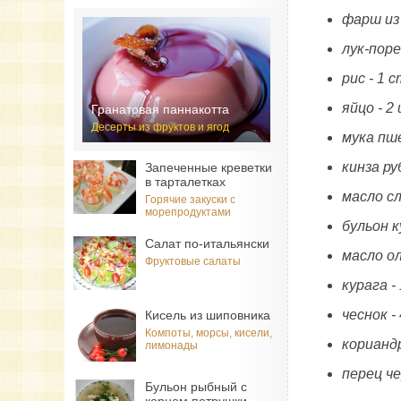
фарш из
лук-поре
рис - 1 
яйцо - 2
Гранатовая паннакотта
Десерты из фруктов и ягод
мука пш
кинза ру
Запеченные креветки
в тарталетках
масло сл
Горячие закуски с
морепродуктами
бульон к
Салат по-итальянски
масло ол
Фруктовые салаты
курага -
чеснок -
Кисель из шиповника
Компоты, морсы, кисели,
корианд
лимонады
перец ч
Бульон рыбный с