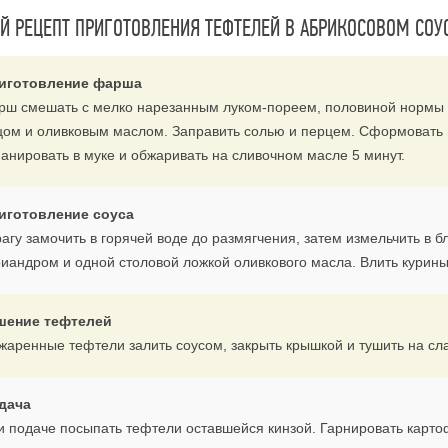
 РЕЦЕПТ ПРИГОТОВЛЕНИЯ ТЕФТЕЛЕЙ В АБРИКОСОВОМ СОУ
иготовление фарша
рш смешать с мелко нарезанным луком-пореем, половиной нормы к
цом и оливковым маслом. Заправить солью и перцем. Сформовать 
панировать в муке и обжаривать на сливочном масле 5 минут.
иготовление соуса
рагу замочить в горячей воде до размягчения, затем измельчить в 
риандром и одной столовой ложкой оливкового масла. Влить курины
шение тефтелей
жаренные тефтели залить соусом, закрыть крышкой и тушить на сла
дача
и подаче посыпать тефтели оставшейся кинзой. Гарнировать карт