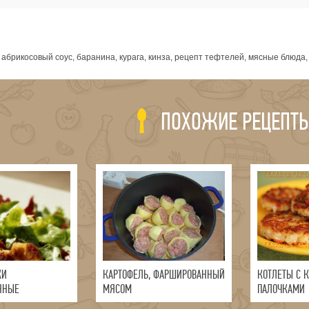
я
абрикосовый соус, баранина, курага, кинза, рецепт тефтелей, мясные блюда
ПОХОЖИЕ РЕЦЕПТ
КИ
КАРТОФЕЛЬ, ФАРШИРОВАННЫЙ
КОТЛЕТЫ С 
ННЫЕ
МЯСОМ
ПАЛОЧКАМИ