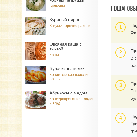
корнем петрушки
Бульоны
ПОШАГОВЫЙ
Куриный пирог
По
Закуски горячие разные
Фи
Овсяная каша с
тыквой
Пр
Каши
В 
ра
Булочки шанежки
Кондитерские изделия
разные
Пр
Ры
Абрикосы с медом
бу
Консервирование плодов
и ягод
По
Гр
гр