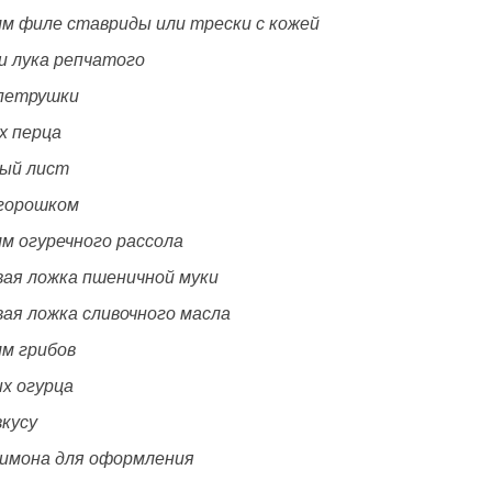
мм филе ставриды или трески с кожей
и лука репчатого
 петрушки
х перца
вый лист
 горошком
мм огуречного рассола
вая ложка пшеничной муки
вая ложка сливочного масла
мм грибов
ых огурца
вкусу
лимона для оформления