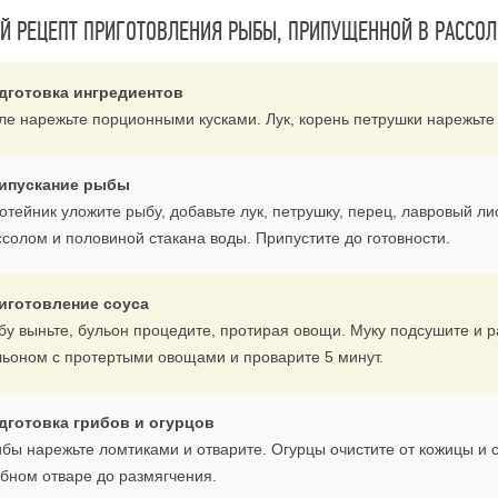
 РЕЦЕПТ ПРИГОТОВЛЕНИЯ РЫБЫ, ПРИПУЩЕННОЙ В РАССОЛ
дготовка ингредиентов
ле нарежьте порционными кусками. Лук, корень петрушки нарежьте 
ипускание рыбы
сотейник уложите рыбу, добавьте лук, петрушку, перец, лавровый 
ссолом и половиной стакана воды. Припустите до готовности.
иготовление соуса
бу выньте, бульон процедите, протирая овощи. Муку подсушите и 
льоном с протертыми овощами и проварите 5 минут.
дготовка грибов и огурцов
ибы нарежьте ломтиками и отварите. Огурцы очистите от кожицы и 
ибном отваре до размягчения.