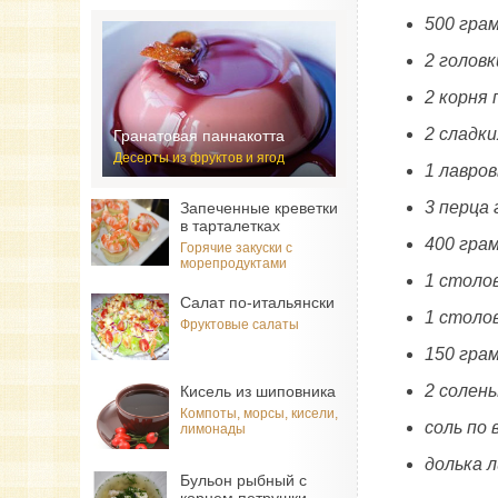
500 гра
2 головк
2 корня
2 сладки
Гранатовая паннакотта
Десерты из фруктов и ягод
1 лавро
3 перца
Запеченные креветки
в тарталетках
400 гра
Горячие закуски с
морепродуктами
1 столо
Салат по-итальянски
1 столо
Фруктовые салаты
150 гра
2 солен
Кисель из шиповника
Компоты, морсы, кисели,
соль по 
лимонады
долька 
Бульон рыбный с