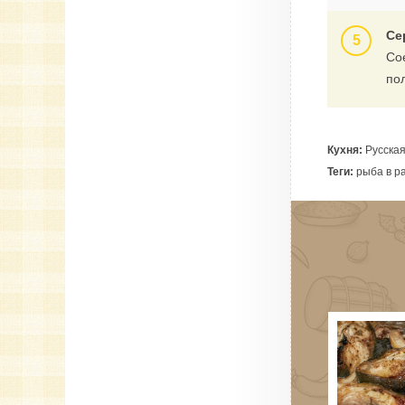
Се
Со
по
Кухня:
Русска
Теги:
рыба в ра