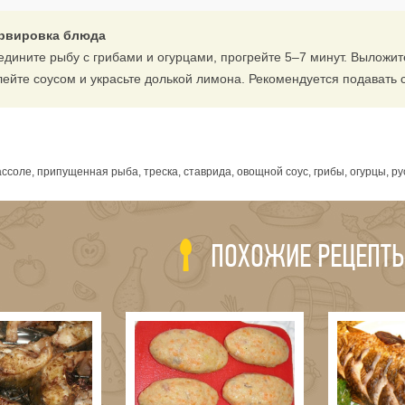
рвировка блюда
едините рыбу с грибами и огурцами, прогрейте 5–7 минут. Выложите
лейте соусом и украсьте долькой лимона. Рекомендуется подавать
я
ссоле, припущенная рыба, треска, ставрида, овощной соус, грибы, огурцы, р
ПОХОЖИЕ РЕЦЕПТ