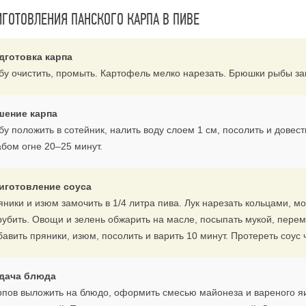
ИГОТОВЛЕНИЯ ПАНСКОГО КАРПА В ПИВЕ
дготовка карпа
бу очистить, промыть. Картофель мелко нарезать. Брюшки рыбы за
шение карпа
у положить в сотейник, налить воду слоем 1 см, посолить и довест
абом огне 20–25 минут.
иготовление соуса
ники и изюм замочить в 1/4 литра пива. Лук нарезать кольцами, мо
рубить. Овощи и зелень обжарить на масле, посыпать мукой, перем
авить пряники, изюм, посолить и варить 10 минут. Протереть соус 
дача блюда
рпов выложить на блюдо, оформить смесью майонеза и вареного яич