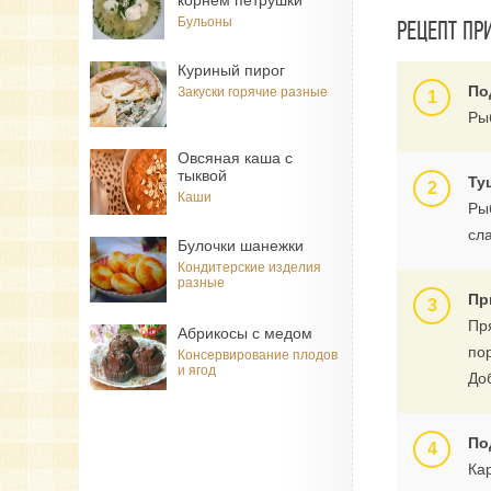
корнем петрушки
Бульоны
РЕЦЕПТ ПР
Куриный пирог
По
Закуски горячие разные
Ры
Овсяная каша с
тыквой
Ту
Каши
Рыб
сл
Булочки шанежки
Кондитерские изделия
разные
Пр
Пря
Абрикосы с медом
по
Консервирование плодов
и ягод
Доб
По
Ка