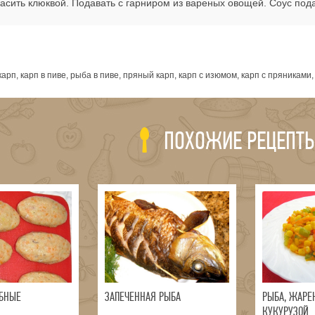
расить клюквой. Подавать с гарниром из вареных овощей. Соус пода
я
арп, карп в пиве, рыба в пиве, пряный карп, карп с изюмом, карп с пряниками
ПОХОЖИЕ РЕЦЕПТ
БНЫЕ
ЗАПЕЧЕННАЯ РЫБА
РЫБА, ЖАРЕ
КУКУРУЗОЙ