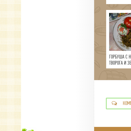
ГОРБУША С 
ТВОРОГА И З
КОМ