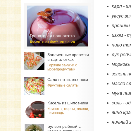
карп - 
уксус ви
пряники 
изюм - 
Гранатовая паннакотта
Десерты из фруктов и ягод
пиво тем
лук репч
Запеченные креветки
в тарталетках
морковь
Горячие закуски с
морепродуктами
зелень п
Салат по-итальянски
масло с
Фруктовые салаты
мука пш
соль - о
Кисель из шиповника
Компоты, морсы, кисели,
вино кра
лимонады
яичный 
Бульон рыбный с