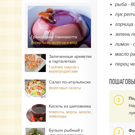
рыба - 8
лук репч
горчица 
зелень п
Гранатовая паннакотта
Десерты из фруктов и ягод
лимон -
масло р
Запеченные креветки
в тарталетках
перец ч
Горячие закуски с
морепродуктами
ПОШАГОВЫЙ
Салат по-итальянски
Фруктовые салаты
По
На
Кисель из шиповника
Компоты, морсы, кисели,
лу
лимонады
Бульон рыбный с
Фо