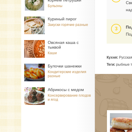
корнем петрушки
Св
Бульоны
на
Куриный пирог
Закуски горячие разные
По
По
Овсяная каша с
тыквой
Каши
Кухня:
Русска
Теги:
рыбные тр
Булочки шанежки
Кондитерские изделия
разные
Абрикосы с медом
Консервирование плодов
и ягод