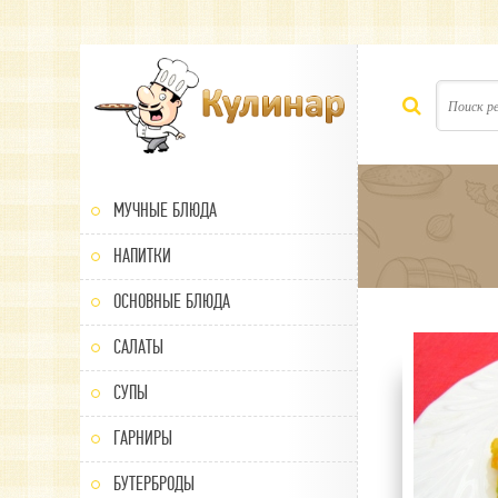
МУЧНЫЕ БЛЮДА
НАПИТКИ
ОСНОВНЫЕ БЛЮДА
САЛАТЫ
80
1
2
3
4
5
СУПЫ
ГАРНИРЫ
БУТЕРБРОДЫ