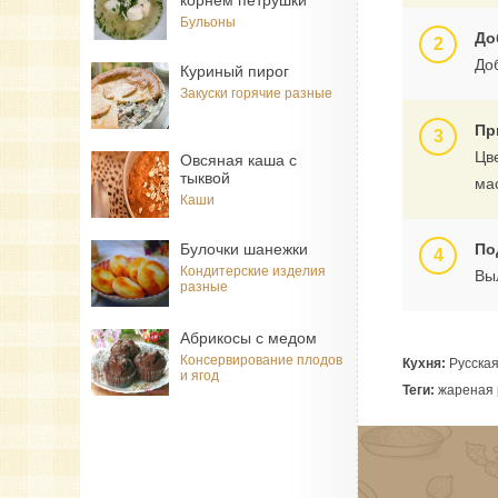
корнем петрушки
Бульоны
До
До
Куриный пирог
Закуски горячие разные
Пр
Цв
Овсяная каша с
тыквой
ма
Каши
Булочки шанежки
По
Кондитерские изделия
Вы
разные
Абрикосы с медом
Консервирование плодов
Кухня:
Русска
и ягод
Теги:
жареная р