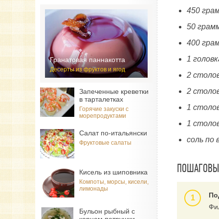
450 гра
50 грам
400 гра
1 головк
Гранатовая паннакотта
Десерты из фруктов и ягод
2 столо
2 столо
Запеченные креветки
в тарталетках
1 столо
Горячие закуски с
морепродуктами
1 столо
Салат по-итальянски
соль по 
Фруктовые салаты
ПОШАГОВЫЙ
Кисель из шиповника
Компоты, морсы, кисели,
лимонады
По
Фи
Бульон рыбный с