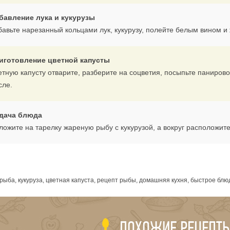
бавление лука и кукурузы
бавьте нарезанный кольцами лук, кукурузу, полейте белым вином и 
иготовление цветной капусты
етную капусту отварите, разберите на соцветия, посыпьте паниров
сле.
дача блюда
ложите на тарелку жареную рыбу с кукурузой, а вокруг расположит
я
ыба, кукуруза, цветная капуста, рецепт рыбы, домашняя кухня, быстрое бл
ПОХОЖИЕ РЕЦЕПТ