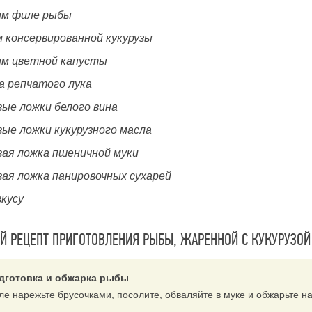
мм филе рыбы
м консервированной кукурузы
мм цветной капусты
а репчатого лука
вые ложки белого вина
вые ложки кукурузного масла
вая ложка пшеничной муки
вая ложка панировочных сухарей
вкусу
 РЕЦЕПТ ПРИГОТОВЛЕНИЯ РЫБЫ, ЖАРЕННОЙ С КУКУРУЗОЙ
дготовка и обжарка рыбы
ле нарежьте брусочками, посолите, обваляйте в муке и обжарьте на