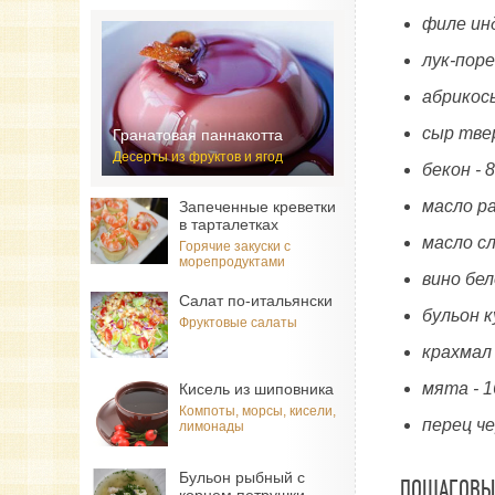
филе ин
лук-поре
абрикосы
сыр тве
Гранатовая паннакотта
Десерты из фруктов и ягод
бекон - 
масло р
Запеченные креветки
в тарталетках
масло сл
Горячие закуски с
морепродуктами
вино бел
Салат по-итальянски
бульон к
Фруктовые салаты
крахмал
мята - 
Кисель из шиповника
Компоты, морсы, кисели,
перец че
лимонады
Бульон рыбный с
ПОШАГОВЫЙ