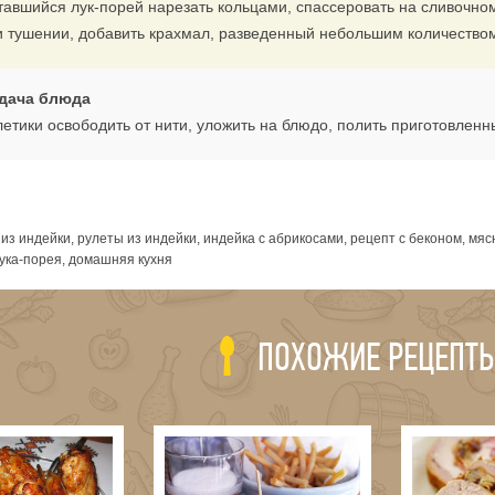
тавшийся лук-порей нарезать кольцами, спассеровать на сливочно
и тушении, добавить крахмал, разведенный небольшим количеством 
дача блюда
летики освободить от нити, уложить на блюдо, полить приготовлен
я
из индейки, рулеты из индейки, индейка с абрикосами, рецепт с беконом, мя
лука-порея, домашняя кухня
ПОХОЖИЕ РЕЦЕПТ