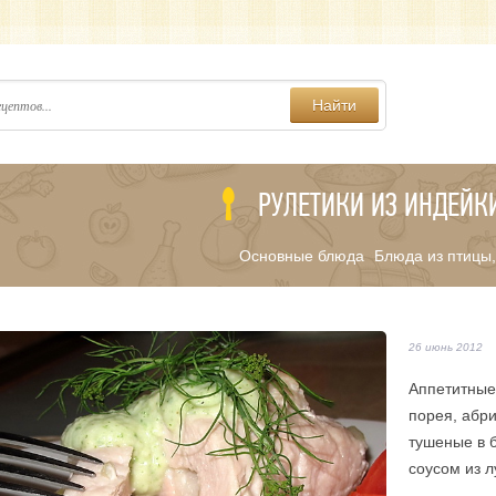
Найти
РУЛЕТИКИ ИЗ ИНДЕЙК
Основные блюда
Блюда из птицы,
/
26 июнь 2012
Аппетитные 
порея, абри
тушеные в 
соусом из л