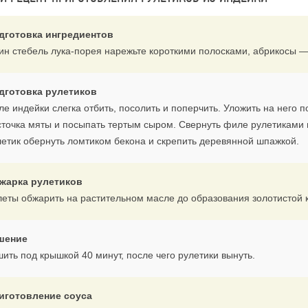
дготовка ингредиентов
ин стебель лука-порея нарежьте короткими полосками, абрикосы —
дготовка рулетиков
е индейки слегка отбить, посолить и поперчить. Уложить на него п
сточка мяты и посыпать тертым сыром. Свернуть филе рулетиками 
летик обернуть ломтиком бекона и скрепить деревянной шпажкой.
жарка рулетиков
леты обжарить на растительном масле до образования золотистой ко
шение
ить под крышкой 40 минут, после чего рулетики вынуть.
иготовление соуса