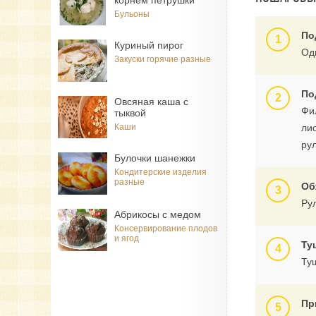
корнем петрушки
Бульоны
По
Куриный пирог
Од
Закуски горячие разные
По
Овсяная каша с
Фил
тыквой
Каши
ли
ру
Булочки шанежки
Кондитерские изделия
разные
Об
Ру
Абрикосы с медом
Консервирование плодов
и ягод
Ту
Туш
Пр