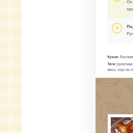
Ос
пр
По
Ру
Кухня:
Русска
Теги:
рулетики 
мясо, соус из 