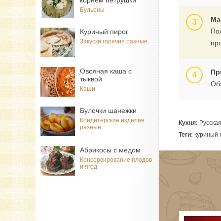
корнем петрушки
Бульоны
Ма
По
Куриный пирог
Закуски горячие разные
пр
Овсяная каша с
Пр
тыквой
Об
Каши
Булочки шанежки
Кондитерские изделия
Кухня:
Русска
разные
Теги:
куриный к
Абрикосы с медом
Консервирование плодов
и ягод