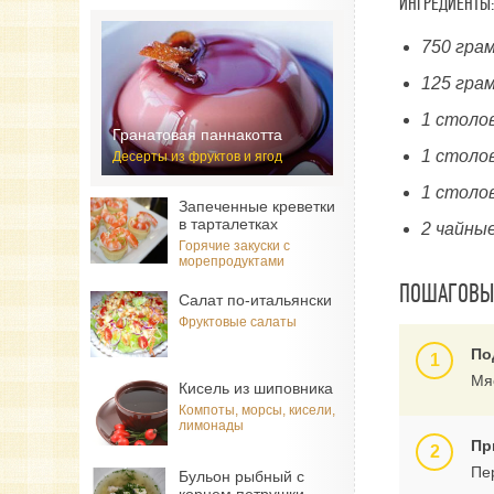
ИНГРЕДИЕНТЫ:
750 гра
125 гра
1 столо
Гранатовая паннакотта
1 столо
Десерты из фруктов и ягод
1 столо
Запеченные креветки
в тарталетках
2 чайны
Горячие закуски с
морепродуктами
ПОШАГОВЫЙ
Салат по-итальянски
Фруктовые салаты
По
Мя
Кисель из шиповника
Компоты, морсы, кисели,
лимонады
Пр
Пе
Бульон рыбный с