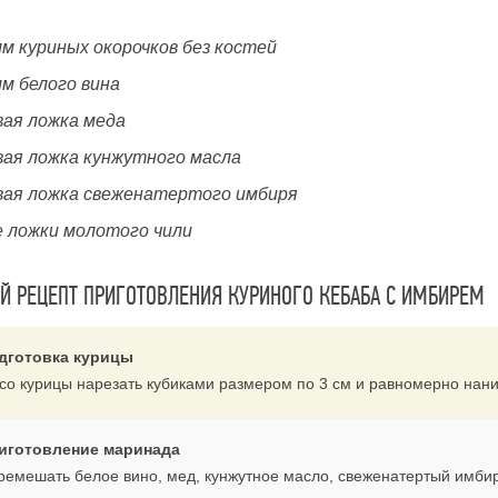
мм куриных окорочков без костей
мм белого вина
вая ложка меда
вая ложка кунжутного масла
вая ложка свеженатертого имбиря
е ложки молотого чили
 РЕЦЕПТ ПРИГОТОВЛЕНИЯ КУРИНОГО КЕБАБА С ИМБИРЕМ
дготовка курицы
со курицы нарезать кубиками размером по 3 см и равномерно нан
иготовление маринада
ремешать белое вино, мед, кунжутное масло, свеженатертый имбир