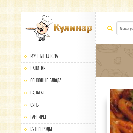
МУЧНЫЕ БЛЮДА
НАПИТКИ
ОСНОВНЫЕ БЛЮДА
САЛАТЫ
80
1
2
3
4
5
СУПЫ
ГАРНИРЫ
БУТЕРБРОДЫ