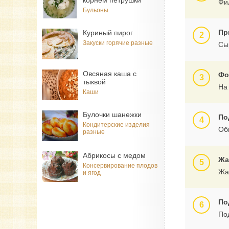
корнем петрушки
Фил
Бульоны
Пр
Куриный пирог
Закуски горячие разные
Сы
Овсяная каша с
Фо
тыквой
На
Каши
Булочки шанежки
По
Кондитерские изделия
Обв
разные
Абрикосы с медом
Жа
Консервирование плодов
Жа
и ягод
По
По