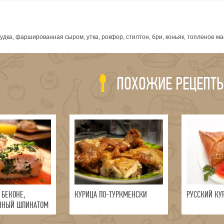
я
удка, фаршированная сыром, утка, рокфор, стилтон, бри, коньяк, топленое ма
ПОХОЖИЕ РЕЦЕПТ
 БЕКОНЕ,
КУРИЦА ПО-ТУРКМЕНСКИ
РУССКИЙ КУ
ННЫЙ ШПИНАТОМ