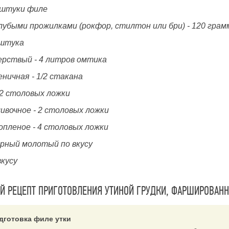
4 штуки филе
олубыми прожилками (рокфор, стилтон или бри) - 120 грам
 штука
ерствый - 4 литров омтика
ничная - 1/2 стакана
 2 столовых ложки
ивочное - 2 столовых ложки
опленое - 4 столовых ложки
ерный молотый по вкусу
вкусу
 РЕЦЕПТ ПРИГОТОВЛЕНИЯ УТИНОЙ ГРУДКИ, ФАРШИРОВАН
дготовка филе утки