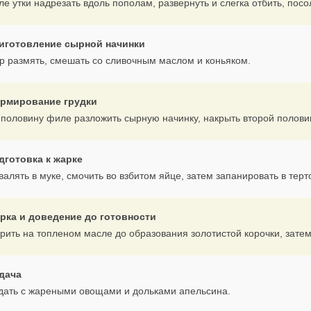
е утки надрезать вдоль пополам, развернуть и слегка отбить, посо
иготовление сырной начинки
р размять, смешать со сливочным маслом и коньяком.
рмирование грудки
 половину филе разложить сырную начинку, накрыть второй полови
дготовка к жарке
алять в муке, смочить во взбитом яйце, затем запанировать в терт
рка и доведение до готовности
рить на топленом масле до образования золотистой корочки, затем 
дача
дать с жареными овощами и дольками апельсина.