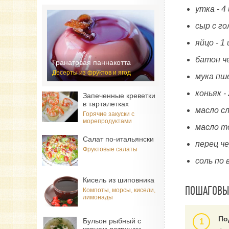
утка - 
сыр с г
яйцо - 1
батон ч
Гранатовая паннакотта
Десерты из фруктов и ягод
мука пше
коньяк -
Запеченные креветки
в тарталетках
масло сл
Горячие закуски с
морепродуктами
масло т
Салат по-итальянски
перец ч
Фруктовые салаты
соль по 
Кисель из шиповника
ПОШАГОВЫЙ
Компоты, морсы, кисели,
лимонады
По
Бульон рыбный с