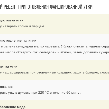
 РЕЦЕПТ ПРИГОТОВЛЕНИЯ ФАРШИРОВАННОЙ УТКИ
дготовка утки
ку натереть солью и перцем.
иготовление начинки
 и зелень сельдерея мелко нарезать. Яблоки очистить, удалив серд
жке масла обжарить лук, сельдерей и яблоки, затем добавить сухар
чинка утки
ку нафаршировать приготовленным фаршем, зашить брюшко, смаз
пекание
ить утку в духовке при 220 °С в течение 60 минут.
бавление меда