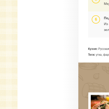
Ме
По
Из
зе
Кухня:
Русска
Теги:
утка, фар