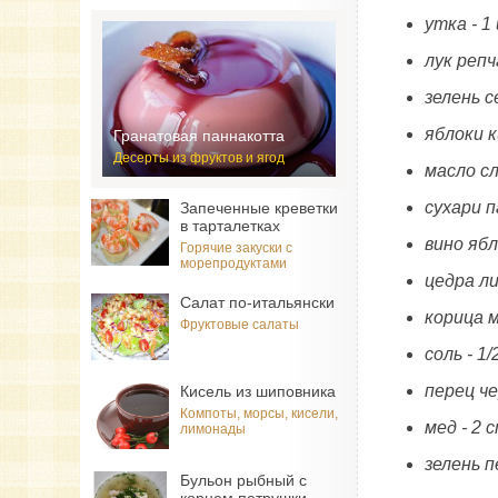
утка - 1
лук репч
зелень с
яблоки к
Гранатовая паннакотта
Десерты из фруктов и ягод
масло сл
сухари 
Запеченные креветки
в тарталетках
вино ябл
Горячие закуски с
морепродуктами
цедра л
Салат по-итальянски
корица м
Фруктовые салаты
соль - 1
перец ч
Кисель из шиповника
Компоты, морсы, кисели,
мед - 2
лимонады
зелень п
Бульон рыбный с