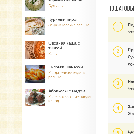
корнем петрушки
Бульоны
ПОШАГОВЫЙ
Куриный пирог
По
Закуски горячие разные
Ут
Овсяная каша с
тыквой
Пр
Каши
Лук
ло
Булочки шанежки
Кондитерские изделия
разные
На
Ут
Абрикосы с медом
Консервирование плодов
и ягод
За
Жар
До