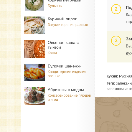
корнем петрушки
Бульоны
По
Ка
Куриный пирог
тщ
Закуски горячие разные
За
Овсяная каша с
Вы
тыквой
дух
Каши
Булочки шанежки
Кондитерские изделия
разные
Кухня:
Русска
Теги:
запеканка
запеканки из 
Абрикосы с медом
Консервирование плодов
и ягод