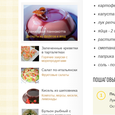
картофе
капуста
лук реп
яйца - 2
Гранатовая паннакотта
Десерты из фруктов и ягод
растите
сметана
Запеченные креветки
в тарталетках
паприка 
Горячие закуски с
морепродуктами
соль - по
Салат по-итальянски
Фруктовые салаты
ПОШАГОВЫЙ
Кисель из шиповника
По
Компоты, морсы, кисели,
лимонады
Лу
Ос
Бульон рыбный с