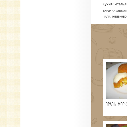
Кухня:
Италья
Теги:
баклажаны
чили, оливков
ЗРАЗЫ МОРК