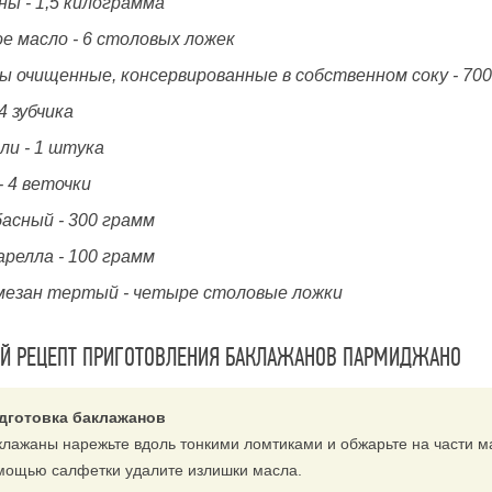
ны - 1,5 килограмма
е масло - 6 столовых ложек
ы очищенные, консервированные в собственном соку - 70
 4 зубчика
ли - 1 штука
- 4 веточки
басный - 300 грамм
арелла - 100 грамм
мезан тертый - четыре столовые ложки
Й РЕЦЕПТ ПРИГОТОВЛЕНИЯ БАКЛАЖАНОВ ПАРМИДЖАНО
дготовка баклажанов
клажаны нарежьте вдоль тонкими ломтиками и обжарьте на части ма
мощью салфетки удалите излишки масла.