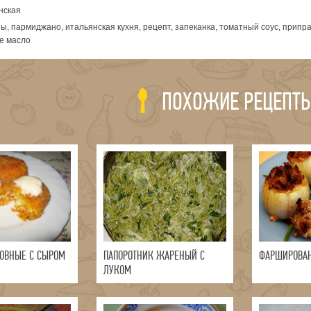
нская
, пармиджано, итальянская кухня, рецепт, запеканка, томатный соус, припра
ое масло
ПОХОЖИЕ РЕЦЕПТ
ОВНЫЕ С СЫРОМ
ПАПОРОТНИК ЖАРЕНЫЙ С
ФАРШИРОВА
ЛУКОМ