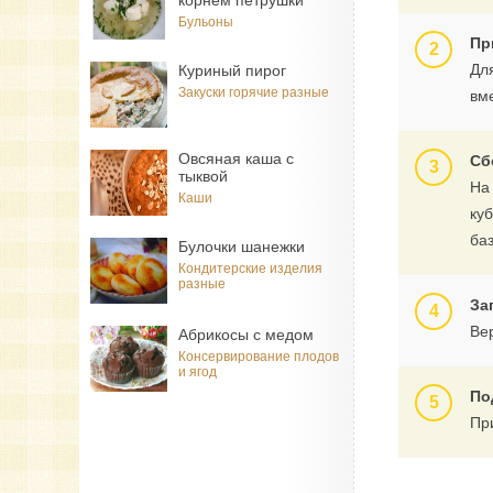
корнем петрушки
Бульоны
Пр
Дл
Куриный пирог
Закуски горячие разные
вме
Овсяная каша с
Сб
тыквой
На
Каши
ку
ба
Булочки шанежки
Кондитерские изделия
разные
За
Ве
Абрикосы с медом
Консервирование плодов
и ягод
По
Пр