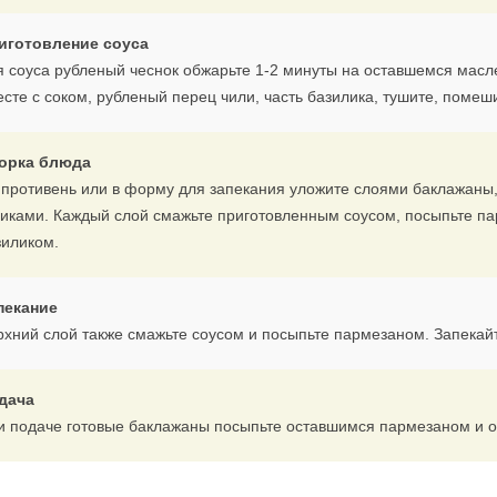
иготовление соуса
я соуса рубленый чеснок обжарьте 1-2 минуты на оставшемся мас
сте с соком, рубленый перец чили, часть базилика, тушите, помеши
орка блюда
 противень или в форму для запекания уложите слоями баклажаны
биками. Каждый слой смажьте приготовленным соусом, посыпьте 
зиликом.
пекание
рхний слой также смажьте соусом и посыпьте пармезаном. Запекай
дача
и подаче готовые баклажаны посыпьте оставшимся пармезаном и 