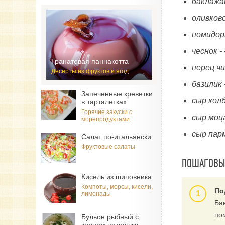
баклажа
оливково
помидор
чеснок -
Гранатовая паннакотта
перец чи
Десерты из фруктов и ягод
базилик 
Запеченные креветки
сыр кол
в тарталетках
Горячие закуски с
сыр моц
морепродуктами
сыр пар
Салат по-итальянски
Фруктовые салаты
ПОШАГОВЫ
Кисель из шиповника
Компоты, морсы, кисели,
По
лимонады
Ба
по
Бульон рыбный с