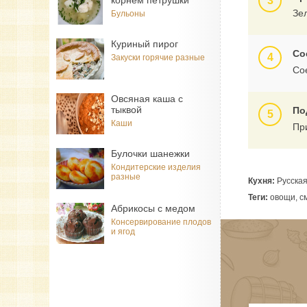
корнем петрушки
Зе
Бульоны
Куриный пирог
Со
Закуски горячие разные
Со
Овсяная каша с
тыквой
По
Каши
Пр
Булочки шанежки
Кондитерские изделия
разные
Кухня:
Русска
Теги:
овощи, см
Абрикосы с медом
Консервирование плодов
и ягод