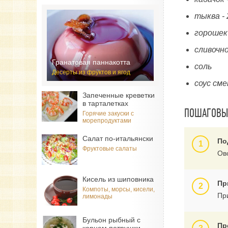
тыква -
горошек
сливочно
Гранатовая паннакотта
соль
Десерты из фруктов и ягод
соус см
Запеченные креветки
в тарталетках
ПОШАГОВЫЙ
Горячие закуски с
морепродуктами
Салат по-итальянски
По
Фруктовые салаты
Ов
Кисель из шиповника
Пр
Компоты, морсы, кисели,
Пр
лимонады
Бульон рыбный с
Пр