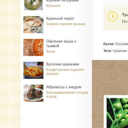
корнем петрушки
Бульоны
Ту
Куриный пирог
По
Закуски горячие разные
Овсяная каша с
Кухня:
Русска
тыквой
Теги:
тушеная к
Каши
Булочки шанежки
Кондитерские изделия
разные
Абрикосы с медом
Консервирование плодов
и ягод