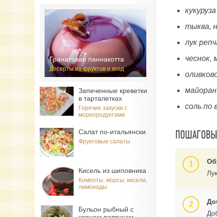
кукуруза
тыква, н
лук репч
чеснок, 
Гранатовая паннакотта
Десерты из фруктов и ягод
оливково
майоран 
Запеченные креветки
в тарталетках
соль по 
Горячие закуски с
морепродуктами
Салат по-итальянски
ПОШАГОВЫЙ
Фруктовые салаты
Об
Кисель из шиповника
Лук
Компоты, морсы, кисели,
лимонады
До
Бульон рыбный с
Доб