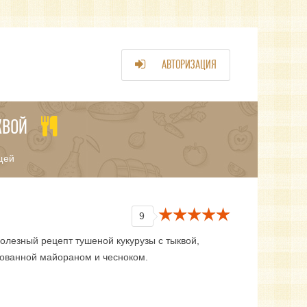
АВТОРИЗАЦИЯ
КВОЙ
щей
9
олезный рецепт тушеной кукурузы с тыквой,
ованной майораном и чесноком.