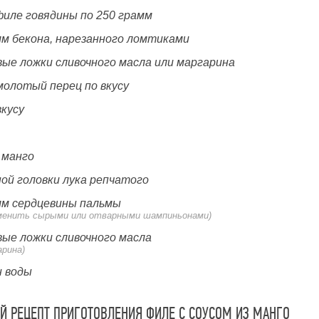
филе говядины по 250 грамм
мм бекона, нарезанного ломтиками
вые ложки сливочного масла или маргарина
молотый перец по вкусу
вкусу
 манго
ной головки лука репчатого
мм сердцевины пальмы
менить сырыми или отварными шампиньонами)
вые ложки сливочного масла
арина)
н воды
 РЕЦЕПТ ПРИГОТОВЛЕНИЯ ФИЛЕ С СОУСОМ ИЗ МАНГО