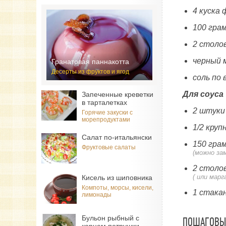
4 куска 
100 гра
2 столо
черный 
Гранатовая паннакотта
Десерты из фруктов и ягод
соль по 
Для соуса
Запеченные креветки
в тарталетках
2 штуки
Горячие закуски с
морепродуктами
1/2 круп
Салат по-итальянски
150 гра
Фруктовые салаты
(можно за
2 столо
( или марг
Кисель из шиповника
Компоты, морсы, кисели,
1 стака
лимонады
Бульон рыбный с
ПОШАГОВЫЙ