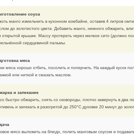
иготовление соуса
коть манго измельчить в кухонном комбайне, оставив 4 литров омти
слом до золотистого цвета. Добавить манго, немного обжарить, вли
и открытой крышке. Массу протереть через мелкое сито (должно пол
мельчённой сердцевиной пальмы.
дготовка мяса
ки мяса хорошо отбить, посолить и поперчить. На каждый кусок пол
ажкой или ниткой и смазать маслом.
жарка и запекание
со быстро обжарить, снять со сковороды, плотно завернуть в два 
тивень и запекать в разогретой до 250°C духовке 20 минут до золот
дача
товое мясо выложить на блюдо, полить манговым соусом и подават