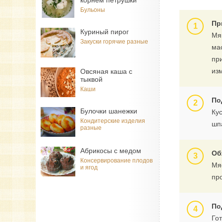
корнем петрушки
Бульоны
Пр
Куриный пирог
Мя
Закуски горячие разные
ма
пр
из
Овсяная каша с
тыквой
Каши
По
Булочки шанежки
Кус
Кондитерские изделия
шп
разные
Абрикосы с медом
Об
Консервирование плодов
Мя
и ягод
про
По
Го