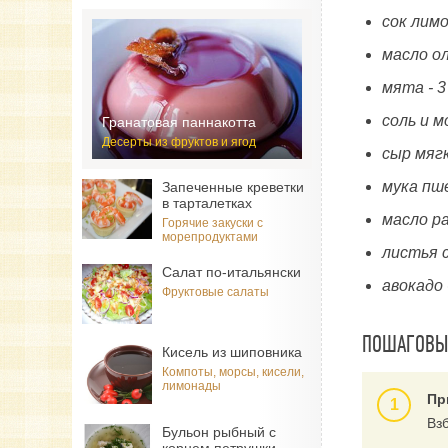
сок лим
масло ол
мята - 
соль и 
Гранатовая паннакотта
Десерты из фруктов и ягод
сыр мягк
мука пше
Запеченные креветки
в тарталетках
масло р
Горячие закуски с
морепродуктами
листья 
Салат по-итальянски
авокадо 
Фруктовые салаты
ПОШАГОВЫЙ
Кисель из шиповника
Компоты, морсы, кисели,
лимонады
Пр
Вз
Бульон рыбный с