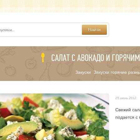
Найти
САЛАТ С АВОКАДО И ГОРЯЧИ
Закуски
Закуски горячие разн
/
25 июнь 2012
Свежий сал
подается с