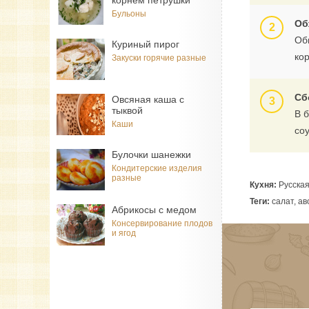
корнем петрушки
Бульоны
Об
Об
Куриный пирог
кор
Закуски горячие разные
Сб
Овсяная каша с
тыквой
В 
Каши
со
Булочки шанежки
Кондитерские изделия
разные
Кухня:
Русска
Теги:
салат, ав
Абрикосы с медом
Консервирование плодов
и ягод