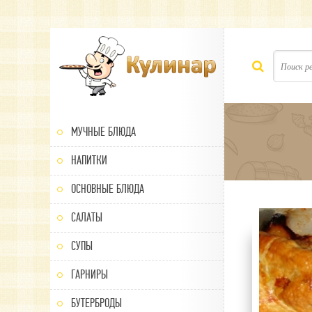
МУЧНЫЕ БЛЮДА
НАПИТКИ
ОСНОВНЫЕ БЛЮДА
САЛАТЫ
80
1
2
3
4
5
СУПЫ
ГАРНИРЫ
БУТЕРБРОДЫ