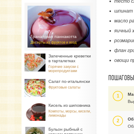
тесто с
шпинат 
масло р
яичный 
Гранатовая паннакотта
розмарин
Десерты из фруктов и ягод
флан гри
Запеченные креветки
овощи п
в тарталетках
Горячие закуски с
морепродуктами
ПОШАГОВЫЙ
Салат по-итальянски
Фруктовые салаты
Ма
Вы
Кисель из шиповника
Компоты, морсы, кисели,
лимонады
Об
Об
Бульон рыбный с