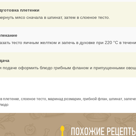
дготовка плетенки
ернуть мясо сначала в шпинат, затем в слоеное тесто.
пекание
зать тесто яичным желтком и запечь в духовке при 220 °С в течени
дача
и подаче оформить блюдо грибным фланом и припущенными ово
я
в плетенке, слоеное тесто, маринад розмарин, грибной флан, шпинат, запеч
блюдо
ПОХОЖИЕ РЕЦЕПТ