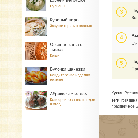
корнем петрушки
Бульоны
По
Зав
Куриный пирог
Закуски горячие разные
Вы
Сма
Овсяная каша с
тыквой
Каши
По
Пр
Булочки шанежки
Кондитерские изделия
разные
Кухня:
Русска
Абрикосы с медом
Консервирование плодов
Теги:
говядина 
и ягод
праздничное 