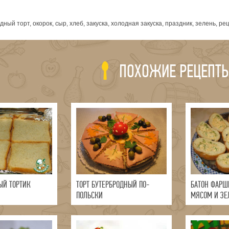
я
ный торт, окорок, сыр, хлеб, закуска, холодная закуска, праздник, зелень, р
ПОХОЖИЕ РЕЦЕПТ
ЫЙ ТОРТИК
ТОРТ БУТЕРБРОДНЫЙ ПО-
БАТОН ФАР
ПОЛЬСКИ
МЯСОМ И ЗЕ