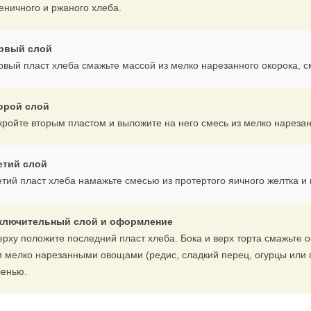
еничного и ржаного хлеба.
рвый слой
рвый пласт хлеба смажьте массой из мелко нарезанного окорока, 
орой слой
кройте вторым пластом и выложите на него смесь из мелко нареза
етий слой
етий пласт хлеба намажьте смесью из протертого яичного желтка и
ключительный слой и оформление
ерху положите последний пласт хлеба. Бока и верх торта смажьте
и мелко нарезанными овощами (редис, сладкий перец, огурцы или 
ленью.