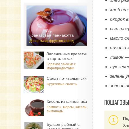
хлеб рж
хлеб пш
окорок 
сыр тве
Гранатовая паннакотта
масло с
Десерты из фруктов и ягод
яичный 
Запеченные креветки
лимон —
в тарталетках
Горячие закуски с
лук зеле
морепродуктами
зелень 
Салат по-итальянски
Фруктовые салаты
зелень 
ПОШАГОВЫЙ
Кисель из шиповника
Компоты, морсы, кисели,
лимонады
По
Бульон рыбный с
Хл