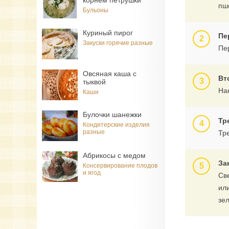
корнем петрушки
пш
Бульоны
Куриный пирог
Пе
Закуски горячие разные
Пе
Овсяная каша с
Вт
тыквой
На
Каши
Булочки шанежки
Тр
Кондитерские изделия
разные
Тр
Абрикосы с медом
За
Консервирование плодов
и ягод
Св
ил
зе