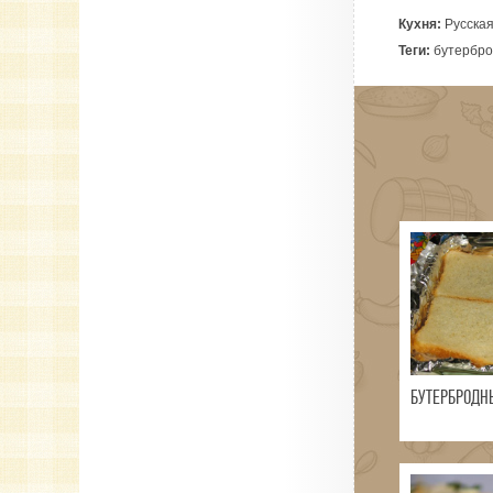
Кухня:
Русска
Теги:
бутерброд
БУТЕРБРОДН