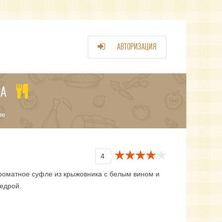
АВТОРИЗАЦИЯ
КА
ле
4
роматное суфле из крыжовника с белым вином и
едрой.