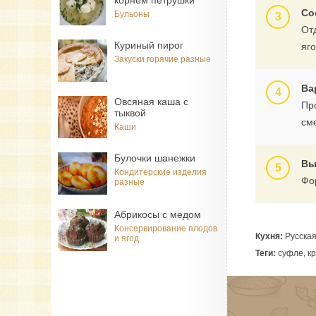
корнем петрушки
Со
Бульоны
От
Куриный пирог
яг
Закуски горячие разные
Ва
Овсяная каша с
Пр
тыквой
см
Каши
Булочки шанежки
Вы
Кондитерские изделия
Фор
разные
Абрикосы с медом
Консервирование плодов
Кухня:
Русска
и ягод
Теги:
суфле, кр