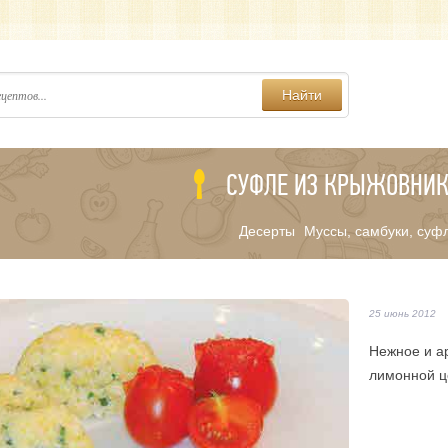
Найти
СУФЛЕ ИЗ КРЫЖОВНИ
Десерты
Муссы, самбуки, суф
/
25 июнь 2012
Нежное и а
лимонной ц