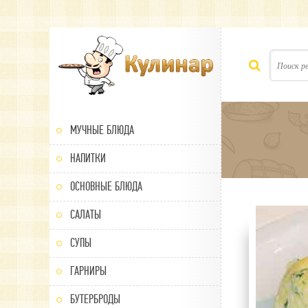
МУЧНЫЕ БЛЮДА
НАПИТКИ
ОСНОВНЫЕ БЛЮДА
САЛАТЫ
80
1
2
3
4
5
СУПЫ
ГАРНИРЫ
БУТЕРБРОДЫ