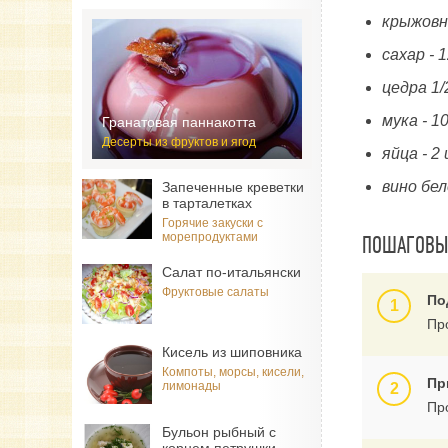
крыжовн
сахар - 
цедра 1/
мука - 1
Гранатовая паннакотта
Десерты из фруктов и ягод
яйца - 2
вино бел
Запеченные креветки
в тарталетках
Горячие закуски с
морепродуктами
ПОШАГОВЫЙ
Салат по-итальянски
Фруктовые салаты
По
Пр
Кисель из шиповника
Компоты, морсы, кисели,
Пр
лимонады
Пр
Бульон рыбный с