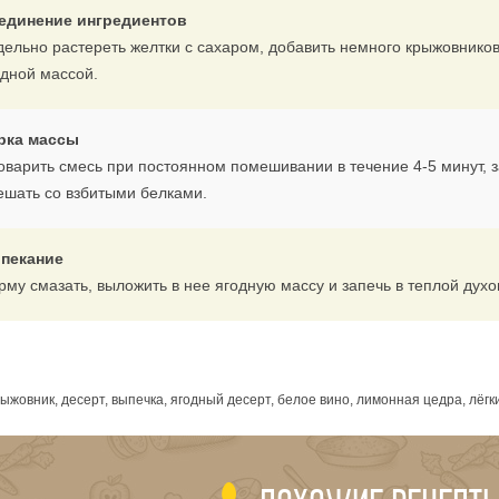
единение ингредиентов
дельно растереть желтки с сахаром, добавить немного крыжовников
одной массой.
рка массы
оварить смесь при постоянном помешивании в течение 4-5 минут, за
ешать со взбитыми белками.
пекание
му смазать, выложить в нее ягодную массу и запечь в теплой духов
я
ыжовник, десерт, выпечка, ягодный десерт, белое вино, лимонная цедра, лёгк