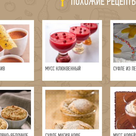
ПОХОЖИЕ РЕЦЕПТ
ЛИВ
МУСС КЛЮКВЕННЫЙ
СУФЛЕ ИЗ П
ОВНО-ЯБЛОЧНОЕ
СУФЛЕ МАГИЯ КОФЕ
МУСС КОФЕ