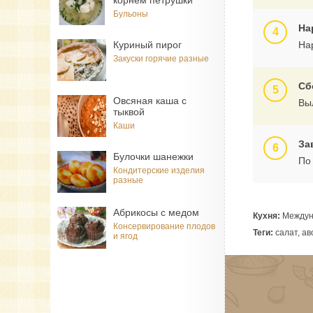
корнем петрушки
Бульоны
На
Куриный пирог
На
Закуски горячие разные
Сб
Овсяная каша с
Вы
тыквой
Каши
За
Булочки шанежки
По
Кондитерские изделия
разные
Абрикосы с медом
Кухня:
Междун
Консервирование плодов
Теги:
салат, ав
и ягод