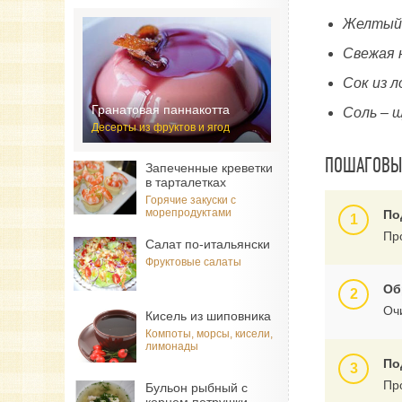
Желтый 
Свежая 
Сок из л
Гранатовая паннакотта
Соль – 
Десерты из фруктов и ягод
ПОШАГОВЫЙ
Запеченные креветки
в тарталетках
Горячие закуски с
морепродуктами
По
Пр
Салат по-итальянски
Фруктовые салаты
Об
Очи
Кисель из шиповника
Компоты, морсы, кисели,
лимонады
По
Пр
Бульон рыбный с