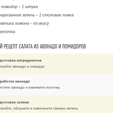
помидор – 1 штука
нарезанная зелень – 1 столовая ложка
омтика лимона – по вкусу
щепотка
 РЕЦЕПТ САЛАТА ИЗ АВОКАДО И ПОМИДОРОВ
дготовка ингредиентов
омойте авокадо и помидор.
работка авокадо
стите авокадо и извлеките косточку.
дготовка зелени
омойте, обсушите и измельчите свежую зелень.