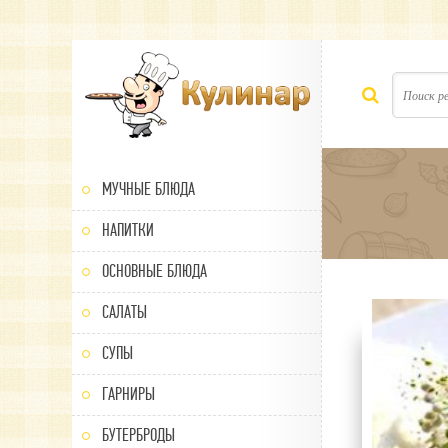
МУЧНЫЕ БЛЮДА
НАПИТКИ
ОСНОВНЫЕ БЛЮДА
САЛАТЫ
80
1
2
3
4
5
СУПЫ
ГАРНИРЫ
БУТЕРБРОДЫ