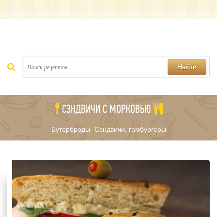
Найти
СЭНДВИЧИ С МОРКОВЬЮ
Бутерброды
Сэндвичи, гамбургеры
/