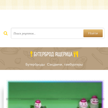
Найти
БУТЕРБРОД ЯЩЕРИЦА
Бутерброды
Сэндвичи, гамбургеры
/