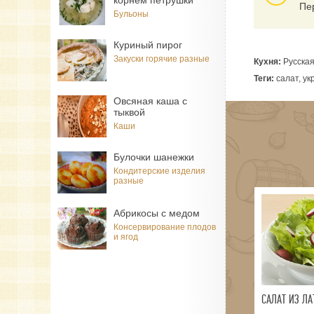
корнем петрушки
Пе
Бульоны
Куриный пирог
Закуски горячие разные
Кухня:
Русска
Теги:
салат, ук
Овсяная каша с
тыквой
Каши
Булочки шанежки
Кондитерские изделия
разные
Абрикосы с медом
Консервирование плодов
и ягод
САЛАТ ИЗ ЛА