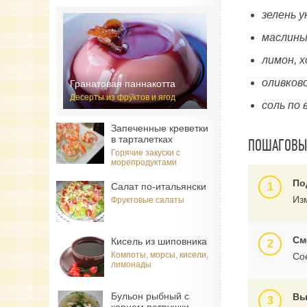
зелень у
маслины 
лимон, 
оливково
Гранатовая паннакотта
Десерты из фруктов и ягод
соль по 
Запеченные креветки
в тарталетках
ПОШАГОВЫЙ
Горячие закуски с
морепродуктами
По
Салат по-итальянски
Из
Фруктовые салаты
См
Кисель из шиповника
Компоты, морсы, кисели,
Со
лимонады
Бульон рыбный с
Вы